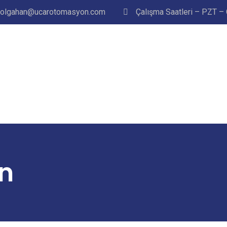
tolgahan@ucarotomasyon.com
Çalışma Saatleri – PZT –
n