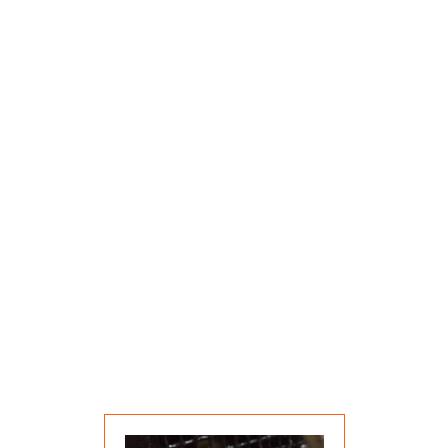
AR
GALERI