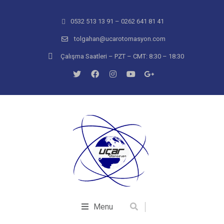
0532 513 13 91 – 0262 641 81 41
tolgahan@ucarotomasyon.com
Çalışma Saatleri – PZT – CMT: 8:30 – 18:30
Menu