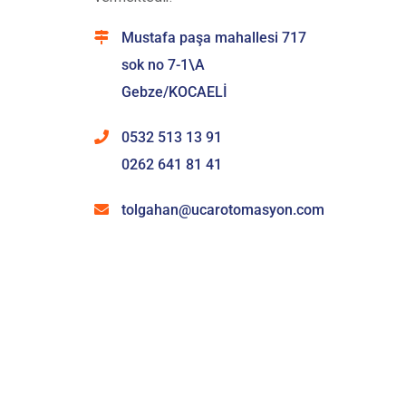
Mustafa paşa mahallesi 717
sok no 7-1\A
Gebze/KOCAELİ
0532 513 13 91
0262 641 81 41
tolgahan@ucarotomasyon.com
HIZMETLERIMIZ