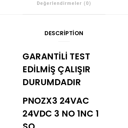
Değerlendirmeler (0)
DESCRIPTION
GARANTİLİ TEST
EDİLMİŞ ÇALIŞIR
DURUMDADIR
PNOZX3 24VAC
24VDC 3 NO 1NC 1
SO