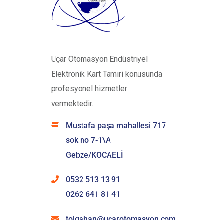
Uçar Otomasyon Endüstriyel
Elektronik Kart Tamiri konusunda
profesyonel hizmetler
vermektedir.
Mustafa paşa mahallesi 717
sok no 7-1\A
Gebze/KOCAELİ
0532 513 13 91
0262 641 81 41
tolgahan@ucarotomasyon.com