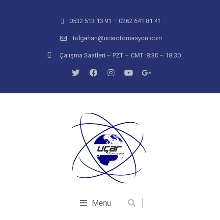
0532 513 13 91 – 0262 641 81 41
tolgahan@ucarotomasyon.com
Çalışma Saatleri – PZT – CMT: 8:30 – 18:30
Menu