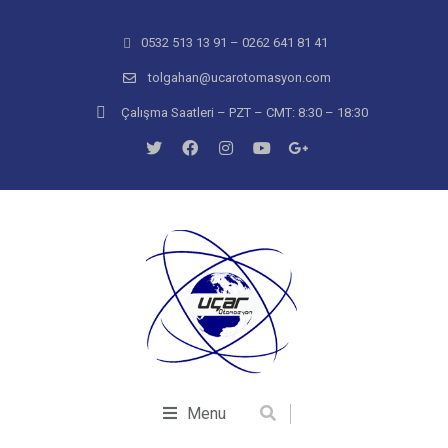
0532 513 13 91 – 0262 641 81 41
tolgahan@ucarotomasyon.com
Çalışma Saatleri – PZT – CMT: 8:30 – 18:30
Menu