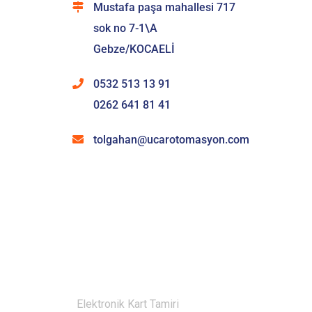
Mustafa paşa mahallesi 717
sok no 7-1\A
Gebze/KOCAELİ
0532 513 13 91
0262 641 81 41
tolgahan@ucarotomasyon.com
HIZMETLERIMIZ
Elektronik Kart Tamiri